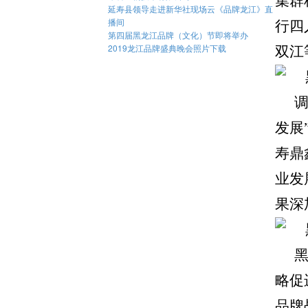
集群
延寿县领导走进新华社现场云《品牌龙江》直
播间
行四
第四届黑龙江品牌（文化）节即将举办
2019龙江品牌盛典晚会照片下载
双江
发展
寿鼎
业发
果深
略促
品牌