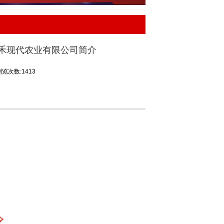
禾现代农业有限公司简介
浏览次数:1413
——
黑龙江省釒禾现代农
稻之乡”——五常市，公司以稻
农业产业化企业。
企业始终致力
研用一体化”经营。