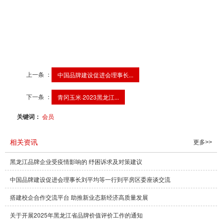
有限公司，哈药集团三精制药有限公司，黑龙江飞鹤乳业有
限公司，黑龙江省富裕老窖酒业有限公司，哈尔滨维科生物
技术有限公司等10家单位，首批获得“龙标品质认证”。黑龙
江秋然米业有限公司、黑龙江香其食品股份有限公司等36家
企业首批获得“黑龙江农业品牌”。为我省产品在市场竞争中插
上了质量和品牌的翅膀。
上一条 ：
中国品牌建设促进会理事长...
下一条 ：
青冈玉米·2023黑龙江...
关键词：
会员
相关资讯
更多>>
黑龙江品牌企业受疫情影响的 纾困诉求及对策建议
中国品牌建设促进会理事长刘平均等一行到平房区委座谈交流
搭建校企合作交流平台 助推新业态新经济高质量发展
关于开展2025年黑龙江省品牌价值评价工作的通知