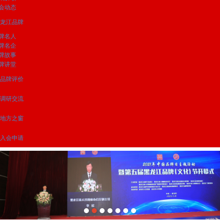
会动态
龙江品牌
牌名人
牌名企
牌故事
牌讲堂
品牌评价
调研交流
地方之窗
入会申请