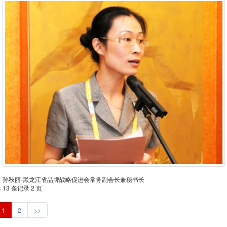
孙秋丽-黑龙江省品牌战略促进会常务副会长兼秘书长
 13 条记录 2 页
1
2
>>